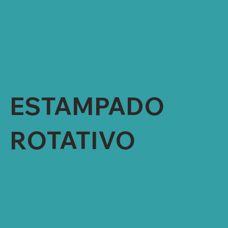
PANTALLA/59" REPETICIÓN TOTAL, SOLO 150
CM DE ANCHO)
REPETICIONES 64 Y 91 CM.
ADORNOS DE ESTAMPADO:
LACA, PIGMENTO, FOIL (1 PANTALLA SOLO
PARA FOIL)
EMBOSSING CAP. MENSUAL 150,000 YARDAS
ESTAMPADO
ROTATIVO