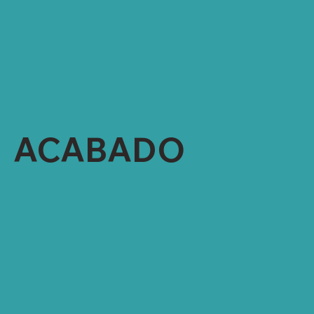
3 TENTER FRAMES (10 CÁMARAS CADA UNA)
ACABADO MECÁNICO: PEACH MACHINE,
MÁQUINA DE CEPILLADO (FLEECE),
COMPACTADOR
ACABADO