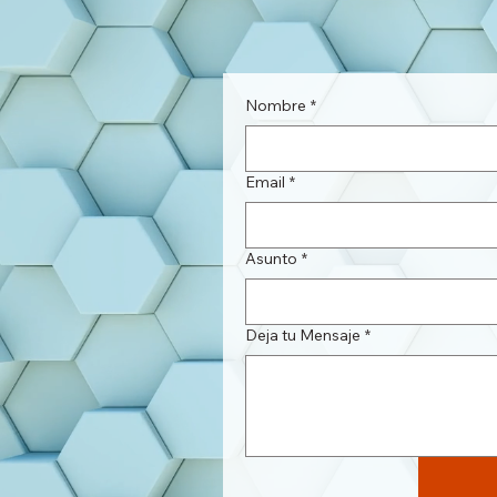
Nombre
*
Email
*
Asunto
*
Deja tu Mensaje
*