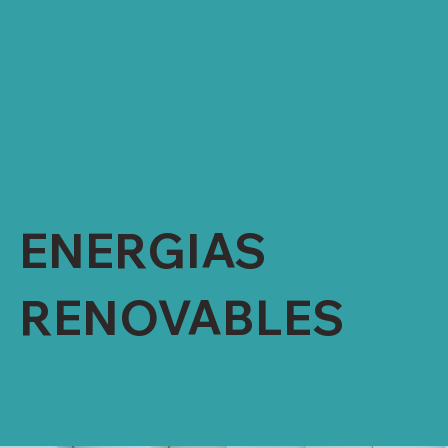
INSTALACIÓN DE PANELES SOLARES
CONVERTIDOR DE HUMO:
a) LIMPIA EL HUMO QUE VA A LA
ATMÓSFERA
b) AHORRO DE ENERGÍA CALÓRICA AL
REGRESAR EL CALOR A NUESTRA
MAQUINARIA
ENERGIAS
RENOVABLES