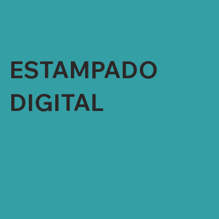
DISPERSO Y REACTIVO
CAPACIDAD MENSUAL 500,000 YARDAS
(250K POR TÉCNICA)
ESTAMPADO
DIGITAL