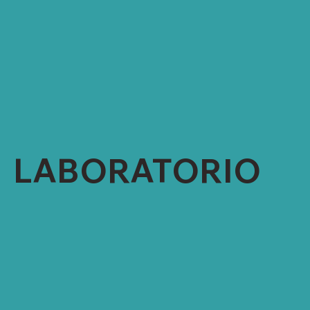
DISPENSADOR AUTOMÁTICO DE COLOR
TINTES LAB DIP (6)
VAPORIZADOR (1) Y MARCO (1)
CABINAS DE LUZ (2)
ESPECTROFOTÓMETRO (1)
CUARTO DE CONDICIONES PARA PRUEBAS
FÍSICAS
LABORATORIO