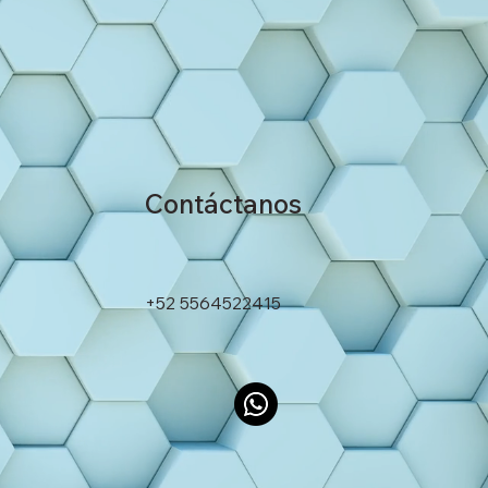
Contáctanos
+52 5564522415