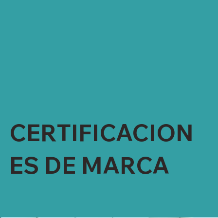
CMAP (COLOR MANAGEMENT
ACCREDITATION BY NATIFIC)
CMIA (CERTIFIED MATERIAL INSPECTION
AUDITOR)
LEVEL III LABORATORY ACCREDITATION
NIKE
VCL ACCREDITATION
CERTIFICACION
ES DE MARCA