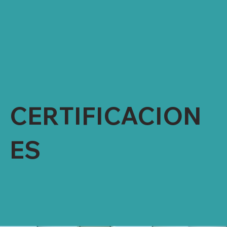
ISO 9001-2015
RCS (RECYCLED CLAIM STANDARD)
OEKO-TEX
Higg FEM
ZDHC
CERTIFICACION
ES