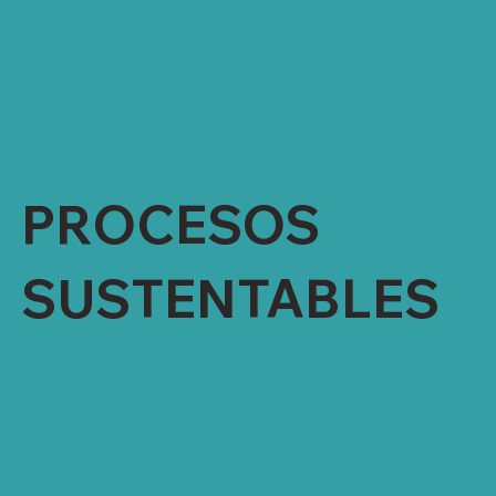
PLANTA DE TRATAMIENTO DE AGUA
RESIDUAL – AHORRO AL RECUPERAR AGUA
USADA
EFICIENCIA DURANTE EL PROCESO QUE
AYUDA A REDUCIR USO DE AGUA, VAPOR,
ELECTRICIDAD Y GAS
PROCESOS
SUSTENTABLES