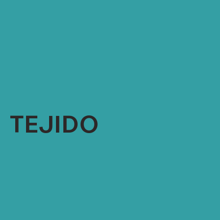
TEJIDO SENCILLO: JERSEY, MESH,
JACQUARD GG 20, 24, 28, 32
TEJIDO DOBLE: INTERLOCK, RIB, OTTOMAN,
JACQUARD GG 24, 28
RIB 2X1, 1X1, PIQUÉ, INTERLOCK GG 18
FULL JACQUARD GG18
TEJIDO