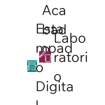
Aca
Esta
bad
Labo
mpad
o
ratori
o
o
Digita